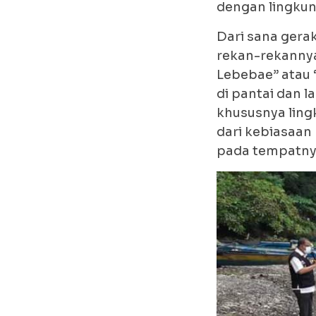
dengan lingkun
Dari sana gera
rekan-rekanny
Lebebae” atau 
di pantai dan l
khususnya ling
dari kebiasa
pada tempatnya