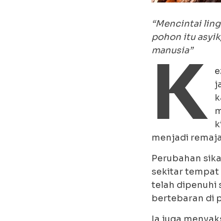
“Mencintai lin
pohon itu asyik
manusia”
K
e
j
k
m
k
menjadi remaja
Perubahan sika
sekitar tempat 
telah dipenuhi
bertebaran di 
Ia juga menyak