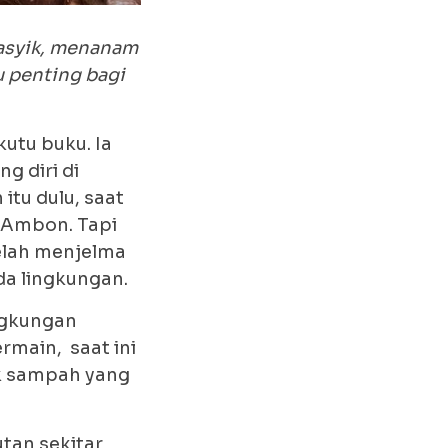
 asyik, menanam
u penting bagi
kutu buku. Ia
g diri di
tu dulu, saat
a Ambon. Tapi
telah menjelma
da lingkungan.
ingkungan
rmain, saat ini
ak sampah yang
tan sekitar