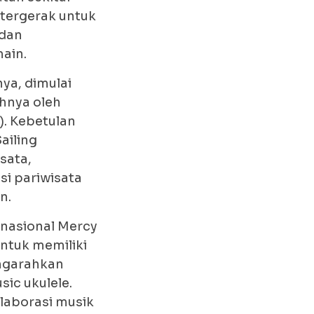
 tergerak untuk
 dan
ain.
ya, dimulai
uhnya oleh
). Kebetulan
ailing
sata,
si pariwisata
n.
rnasional Mercy
ntuk memiliki
engarahkan
ic ukulele.
aborasi musik