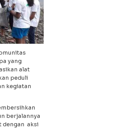
komunitas
apa yang
sikan alat
kan peduli
n kegiatan
membersihkan
un berjalannya
t dengan aksi