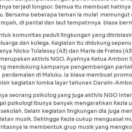
tnya terjadi longsor. Semua itu membuat hatinya
tu. Bersama beberapa teman ia mulai memungut
pah, di pantai dan laut tempatnnya biasa berm
tuk komunitas peduli lingkungan yang diinisiasin
eluarga dan kolega. Kegiatan itu didukung sepen
nya Nicko Tulalessy (43) dan Marie de Fretes (43
merupakan aktivis NGO. Ayahnya Ketua Ambon S
ng mendukung kampanye pengembangan pariwi
 perdamaian di Maluku. Ia biasa membuat promo
isir kegiatan lomba layar tahunan Darwin-Ambo
ya seorang psikolog yang juga aktivis NGO Inte
gai psikologi ibunya banyak mengarahkan Kezia u
n sekolah. Selain kegiatan lingkungan dia juga m
iatan musik. Sehingga Kezia cukup menguasai mus
itasnya ia membentuk grup musik yang mengkol