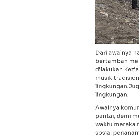
Dari awalnya h
bertambah menc
dilakukan Kezi
musik tradisio
lingkungan.Ju
lingkungan.
Awalnya komun
pantai, demi m
waktu mereka m
sosial penanam