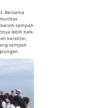
at. Bersama
omunitas
h-bersih sampah
inya lebih baik
ah karakter,
uang sampah
ngkungan.