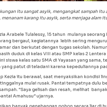
gkungan itu sangat asyik, mengangkat sampah itu
, menanam karang itu asyik, serta menjaga alam it
zia Arabele Tulalessy, 15 tahun mulanya seorang 
arang bergaul, kegiatannya lebih sering mengurun
amar dan berkutat dengan tugas sekolah. Namun i
asih duduk di kelas VIII atau SMP kelas 2 Lenter
ini siswa kelas satu SMA di Yayasan yang sama, 
 yang patut di teladani karena kepeduliannya pa
p Kezia itu berawal, saat menyaksikan kondisi l
tinggalnya mulai rusak. Pantai tempatnya dulu be
 sampah. “Saya gelisah dan resah, melihat bany
pantai Amahusu” ujarnya.
sikan banyak penebangan pohon secara liar di hu