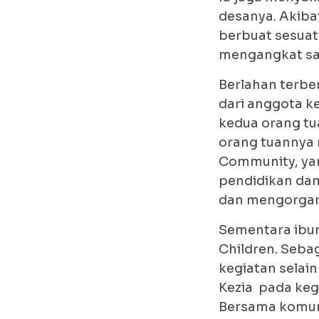
desanya. Akiba
berbuat sesua
mengangkat sam
Berlahan terben
dari anggota k
kedua orang tua
orang tuannya 
Community, ya
pendidikan dan
dan mengorgan
Sementara ibun
Children. Seba
kegiatan selai
Kezia pada keg
Bersama komun